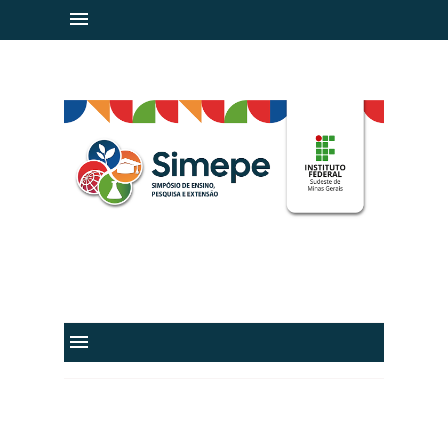
IF Sudeste MG
@ifsudestemg
IFSudesteMGvideos
@IFSudesteMG