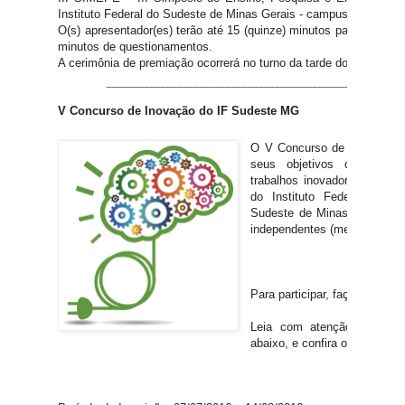
Instituto Federal do Sudeste de Minas Gerais - campus Rio Pom
O(s) apresentador(es) terão até 15 (quinze) minutos para a apres
minutos de questionamentos.
A cerimônia de premiação ocorrerá no turno da tarde do dia 14 
_______________________________________________________
V Concurso de Inovação do IF Sudeste MG
O V Concurso de Inovação
seus objetivos dissemin
trabalhos inovadores desenv
do Instituto Federal de E
Sudeste de Minas Gerais, de
independentes (membros da 
Para participar, faça sua insc
Leia com atenção o Regul
abaixo, e confira o cronogram