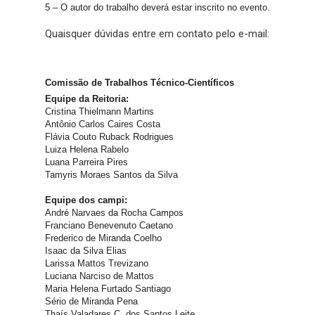
5 – O autor do trabalho deverá estar inscrito no evento.
Quaisquer dúvidas entre em contato pelo e-mail:
simepe@i
Comissão de Trabalhos Técnico-Científicos
Equipe da Reitoria:
Cristina Thielmann Martins
Antônio Carlos Caires Costa
Flávia Couto Ruback Rodrigues
Luiza Helena Rabelo
Luana Parreira Pires
Tamyris Moraes Santos da Silva
Equipe dos campi:
André Narvaes da Rocha Campos
Franciano Benevenuto Caetano
Frederico de Miranda Coelho
Isaac da Silva Elias
Larissa Mattos Trevizano
Luciana Narciso de Mattos
Maria Helena Furtado Santiago
Sério de Miranda Pena
Thaís Valadares C. dos Santos Leite