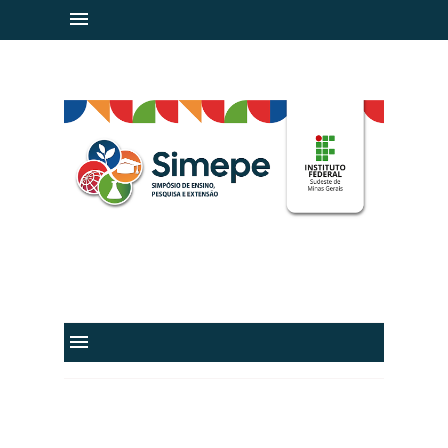
IF Sudeste MG
@ifsudestemg
IFSudesteMGvideos
@IFSudesteMG