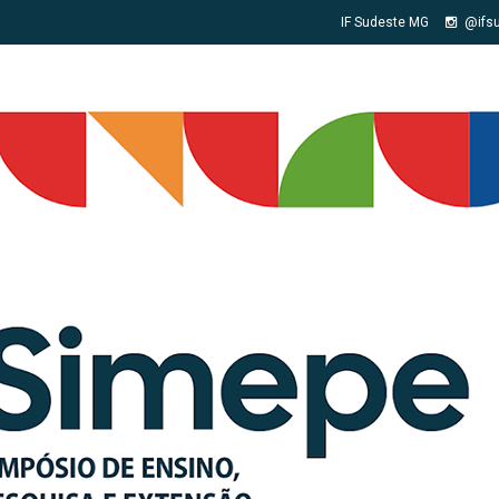
IF Sudeste MG
@ifs