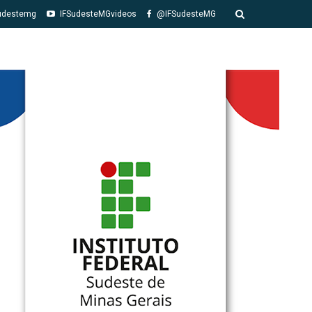
udestemg
IFSudesteMGvideos
@IFSudesteMG