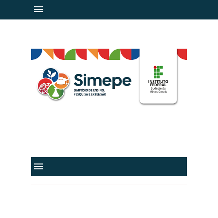
IF Sudeste MG
@ifsudestemg
IFSudesteMGvideos
@IFSudesteMG