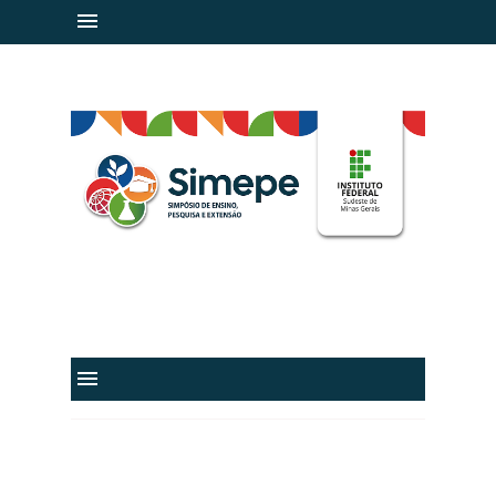
IF Sudeste MG
@ifsudestemg
IFSudesteMGvideos
@IFSudesteMG