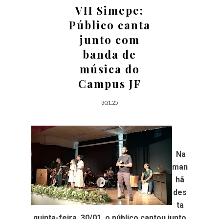
VII Simepe:
Público canta
junto com
banda de
música do
Campus JF
30.1.25
Na
man
hã
des
ta
quinta-feira, 30/01, o público cantou junto